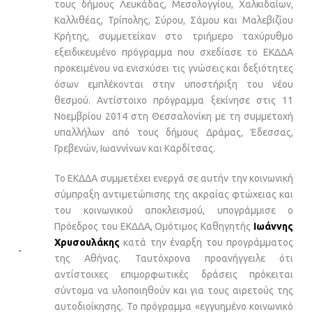
τους δήμους Λευκάδας, Μεσολογγίου, Χαλκιδαίων,
Καλλιθέας, Τρίπολης, Σύρου, Σάμου και Μαλεβιζίου
Κρήτης, συμμετείχαν στο τριήμερο ταχύρυθμο
εξειδικευμένο πρόγραμμα που σχεδίασε το ΕΚΔΔΑ
προκειμένου να ενισχύσει τις γνώσεις και δεξιότητες
όσων εμπλέκονται στην υποστήριξη του νέου
θεσμού. Αντίστοιχο πρόγραμμα ξεκίνησε στις 11
Νοεμβρίου 2014 στη Θεσσαλονίκη με τη συμμετοχή
υπαλλήλων από τους δήμους Δράμας, Έδεσσας,
Γρεβενών, Ιωαννίνων και Καρδίτσας.
Το ΕΚΔΔΑ συμμετέχει ενεργά σε αυτήν την κοινωνική
σύμπραξη αντιμετώπισης της ακραίας φτώχειας και
του κοινωνικού αποκλεισμού, υπογράμμισε ο
Πρόεδρος του ΕΚΔΔΑ, Ομότιμος Καθηγητής
Ιωάννης
Χρυσουλάκης
κατά την έναρξη του προγράμματος
της Αθήνας. Ταυτόχρονα προανήγγειλε ότι
αντίστοιχες επιμορφωτικές δράσεις πρόκειται
σύντομα να υλοποιηθούν και για τους αιρετούς της
αυτοδιοίκησης. Το πρόγραμμα «εγγυημένο κοινωνικό