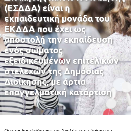
(ΕΣΔΔΑ) είναι η
εκπαιδευτική μονάδα του
ΕΚΔΔΑ που έχει ως
αποστολή την εκπαίδευση
ενός σώματος
εξειδικευμένων επιτελικών
στελεχών της Δημόσιας
Διοίκησης, με άρτια
επαγγελματική κατάρτιση
Οι σπουδαστές/άστριες της Σχολής, στο πλαίσιο του