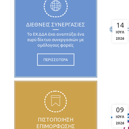
14
ΔΙΕΘΝΕΙΣ ΣΥΝΕΡΓΑΣΙΕΣ
ΙΟΥΛ
Το ΕΚΔΔΑ έχει αναπτύξει ένα
2026
ευρύ δίκτυο συνεργασιών με
ομόλογους φορείς
ΠΕΡΙΣΣΟΤΕΡΑ
09
ΙΟΥΛ
ΠΙΣΤΟΠΟΙΗΣΗ
2026
ΕΠΙΜΟΡΦΩΣΗΣ