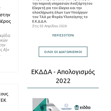
την παροχή υπηρεσιών Ανεξάρτητου
ν
Ελεγκτή για τον έλεγχο και την
ολοκλήρωση όλων των Υποέργων
 στην
του ΤΑΑ με Φορέα Υλοποίησης το
Μέρος
Ε.Κ.Δ.Δ.Α.
Στις
03 Απριλίου 2026
ερίδα:
ΠΕΡΙΣΣΟΤΕΡΑ
ικών
την
ς Α)»
ΟΛΟΙ ΟΙ ΔΙΑΓΩΝΙΣΜΟΙ
.
ΕΚΔΔΑ - Απολογισμός
2022
χους
ΤΕΚ