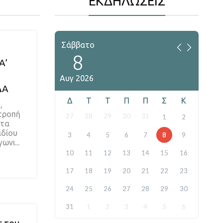
ΕΚΔΗΛΩΣΕΙΣ
Σάββατο
8
Α’
Αυγ
2026
ΔΑ
Δ
T
Τ
Π
Π
Σ
Κ
,
ιτροπή
27
28
29
30
31
1
2
 τα
αδίου
3
4
5
6
7
8
9
ωνι...
10
11
12
13
14
15
16
17
18
19
20
21
22
23
24
25
26
27
28
29
30
31
1
2
3
4
5
6