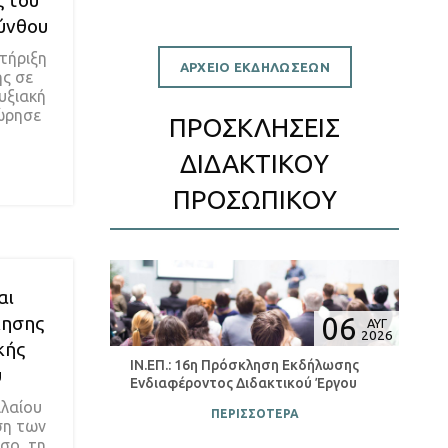
 του
ύνθου
τήριξη
ΑΡΧΕΙΟ ΕΚΔΗΛΩΣΕΩΝ
ης σε
τυξιακή
ώρησε
ΠΡΟΣΚΛΗΣΕΙΣ
ΔΙΔΑΚΤΙΚΟΥ
ΠΡΟΣΩΠΙΚΟΥ
αι
06
κησης
ΑΥΓ
2026
κής
ΙΝ.ΕΠ.: 16η Πρόσκληση Εκδήλωσης
υ
Ενδιαφέροντος Διδακτικού Έργου
αλαίου
ΠΕΡΙΣΣΟΤΕΡΑ
ση των
σο, τη