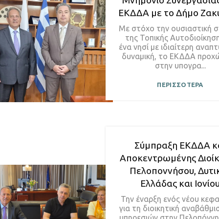
Μνημόνιο Συνεργασίας
ΕΚΔΔΑ με το Δήμο Ζακ
Με στόχο την ουσιαστική σ
της Τοπικής Αυτοδιοίκησ
ένα νησί με ιδιαίτερη αναπ
δυναμική, το ΕΚΔΔΑ προχ
στην υπογρα...
ΠΕΡΙΣΣΟΤΕΡΑ
Σύμπραξη ΕΚΔΔΑ κ
Αποκεντρωμένης Διοί
Πελοποννήσου, Δυτι
Ελλάδας και Ιονίο
Την έναρξη ενός νέου κεφ
για τη διοικητική αναβάθμι
υπηρεσιών στην Πελοπόννη