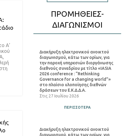
ΠΡΟΜΗΘΕΙΕΣ-
Α:
ΔΙΑΓΩΝΙΣΜΟΙ
τάδιο
το Α’
ικού
Διακήρυξη ηλεκτρονικού ανοικτού
Α,
διαγωνισμού, κάτω των ορίων, για
θερή
την παροχή υπηρεσιών διοργάνωσης
στη
διεθνούς συνεδρίου με τίτλο «IASIA
2026 conference : “Rethinking
Governance for a changing world”»
στο πλαίσιο υλοποίησης διεθνών
δράσεων του Ε.Κ.Δ.Δ.Α.
Στις
27 Ιουλίου 2026
ΠΕΡΙΣΣΟΤΕΡΑ
χής
λο
Διακήρυξη ηλεκτρονικού ανοικτού
διαγωνισμού, κάτω των ορίων, για