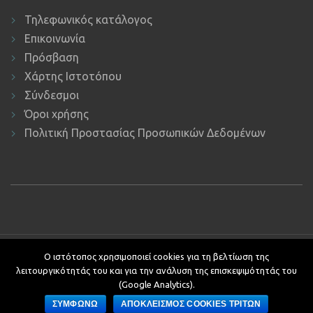
Τηλεφωνικός κατάλογος
Επικοινωνία
Πρόσβαση
Χάρτης Ιστοτόπου
Σύνδεσμοι
Όροι χρήσης
Πολιτική Προστασίας Προσωπικών Δεδομένων
Copyright © 2019 ΕΚΔΔΑ.
Υποστήριξη ιστοτόπου: Τμήμα
Ο ιστότοπος χρησιμοποιεί cookies για τη βελτίωση της
Εφαρμογών Πληροφορικής.
λειτουργικότητάς του και για την ανάλυση της επισκεψιμότητάς του
Κείμενα - Επιμέλεια: Αυτοτελές Τμήμα Επικοινωνίας, Διεθνών και
(Google Analytics).
Δημοσίων Σχέσεων
ΣΥΜΦΩΝΩ
ΑΠΟΚΛΕΙΣΜΟΣ COOKIES ΤΡΙΤΩΝ