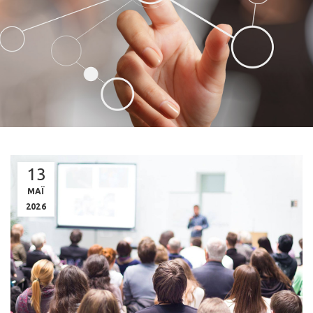
13
ΜΑΪ
2026