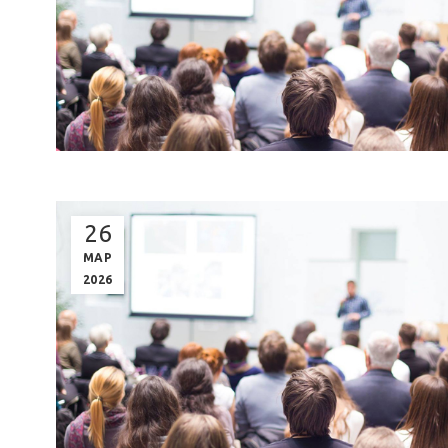
26
ΜΑΡ
2026