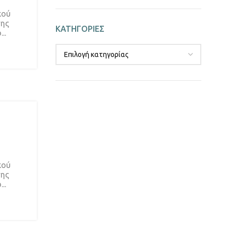
κού
σης
ΚΑΤΗΓΟΡΙΕΣ
..
κού
σης
..