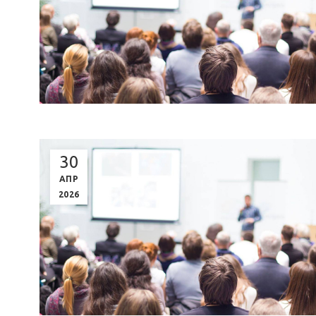
30
ΑΠΡ
2026