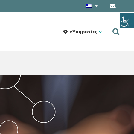
.
eΥπηρεσίες