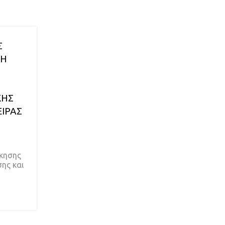
Σ
ΣΗ
ΚΗΣ
ΕΙΡΑΣ
ίκησης
σης και