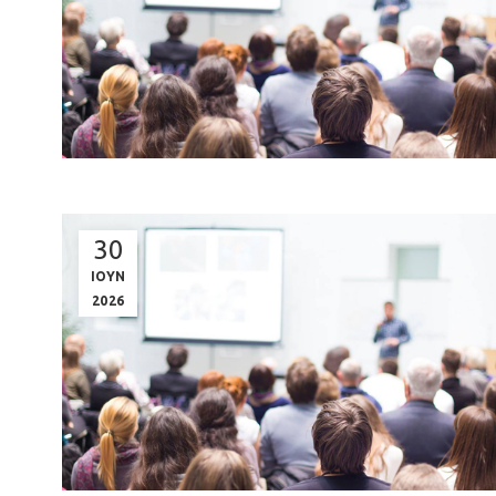
30
ΙΟΥΝ
2026