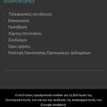
ΠΛΗΡΟΦΟΡΙΕΣ
Τηλεφωνικός κατάλογος
Επικοινωνία
Πρόσβαση
Χάρτης Ιστοτόπου
Σύνδεσμοι
Όροι χρήσης
Πολιτική Προστασίας Προσωπικών Δεδομένων
Copyright © 2019 ΕΚΔΔΑ.
Υποστήριξη ιστοτόπου: Τμήμα
Ο ιστότοπος χρησιμοποιεί cookies για τη βελτίωση της
Εφαρμογών Πληροφορικής.
λειτουργικότητάς του και για την ανάλυση της επισκεψιμότητάς του
Κείμενα - Επιμέλεια: Αυτοτελές Τμήμα Επικοινωνίας, Διεθνών και
(Google Analytics).