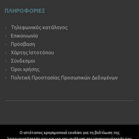
ΠΛΗΡΟΦΟΡΙΕΣ
Τηλεφωνικός κατάλογος
Επικοινωνία
Πρόσβαση
Χάρτης Ιστοτόπου
Σύνδεσμοι
Όροι χρήσης
Πολιτική Προστασίας Προσωπικών Δεδομένων
Copyright © 2019 ΕΚΔΔΑ.
Υποστήριξη ιστοτόπου: Τμήμα
Ο ιστότοπος χρησιμοποιεί cookies για τη βελτίωση της
Εφαρμογών Πληροφορικής.
λειτουργικότητάς του και για την ανάλυση της επισκεψιμότητάς του