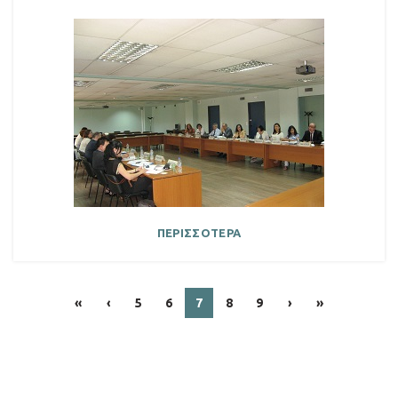
ΠΕΡΙΣΣΟΤΕΡΑ
«
‹
5
6
7
8
9
›
»