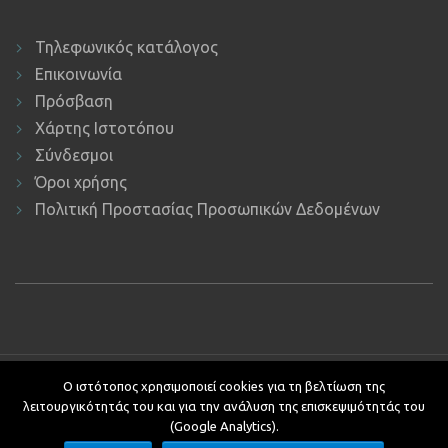
Τηλεφωνικός κατάλογος
Επικοινωνία
Πρόσβαση
Χάρτης Ιστοτόπου
Σύνδεσμοι
Όροι χρήσης
Πολιτική Προστασίας Προσωπικών Δεδομένων
Copyright © 2019 ΕΚΔΔΑ.
Υποστήριξη ιστοτόπου: Τμήμα
Ο ιστότοπος χρησιμοποιεί cookies για τη βελτίωση της
Εφαρμογών Πληροφορικής.
λειτουργικότητάς του και για την ανάλυση της επισκεψιμότητάς του
Κείμενα - Επιμέλεια: Αυτοτελές Τμήμα Επικοινωνίας, Διεθνών και
(Google Analytics).
Δημοσίων Σχέσεων