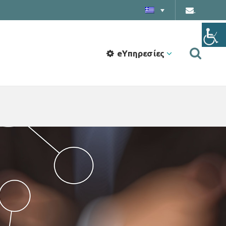
.
eΥπηρεσίες