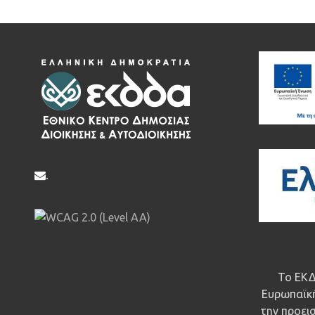
.
Το ΕΚΔ
Ευρωπαϊκή
την προεισ