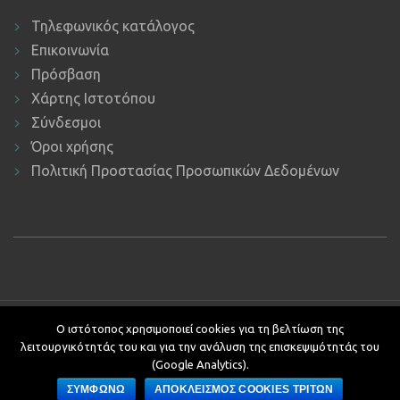
Τηλεφωνικός κατάλογος
Επικοινωνία
Πρόσβαση
Χάρτης Ιστοτόπου
Σύνδεσμοι
Όροι χρήσης
Πολιτική Προστασίας Προσωπικών Δεδομένων
Copyright © 2019 ΕΚΔΔΑ.
Υποστήριξη ιστοτόπου: Τμήμα
Ο ιστότοπος χρησιμοποιεί cookies για τη βελτίωση της
Εφαρμογών Πληροφορικής.
λειτουργικότητάς του και για την ανάλυση της επισκεψιμότητάς του
Κείμενα - Επιμέλεια: Αυτοτελές Τμήμα Επικοινωνίας, Διεθνών και
(Google Analytics).
Δημοσίων Σχέσεων
ΣΥΜΦΩΝΩ
ΑΠΟΚΛΕΙΣΜΟΣ COOKIES ΤΡΙΤΩΝ