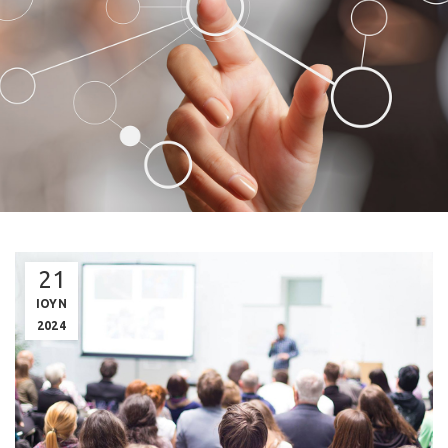
21
ΙΟΥΝ
2024