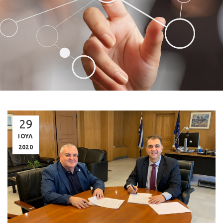
29
ΙΟΥΛ
2020