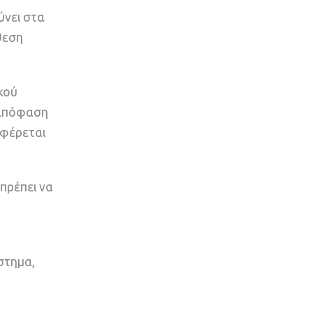
ύνει στα
θεση
κού
 απόφαση
αφέρεται
πρέπει να
στημα,