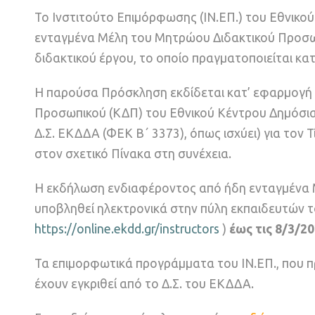
Το Ινστιτούτο Επιμόρφωσης (ΙΝ.ΕΠ.) του Εθνικού
ενταγμένα Μέλη του Μητρώου Διδακτικού Προσ
διδακτικού έργου, το οποίο πραγματοποιείται κα
Η παρούσα Πρόσκληση εκδίδεται κατ’ εφαρμογή 
Προσωπικού (ΚΔΠ) του Εθνικού Κέντρου Δημόσιας
Δ.Σ. ΕΚΔΔΑ (ΦΕΚ B΄ 3373), όπως ισχύει) για το
στον σχετικό Πίνακα στη συνέχεια.
Η εκδήλωση ενδιαφέροντος από ήδη ενταγμένα Μ
υποβληθεί ηλεκτρονικά στην πύλη εκπαιδευτών 
https://online.ekdd.gr/instructors
)
έως τις 8/3/20
Τα επιμορφωτικά προγράμματα του ΙΝ.ΕΠ., που π
έχουν εγκριθεί από το Δ.Σ. του ΕΚΔΔΑ.