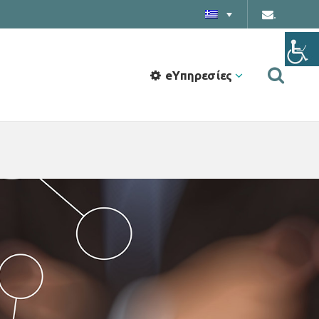
.
eΥπηρεσίες