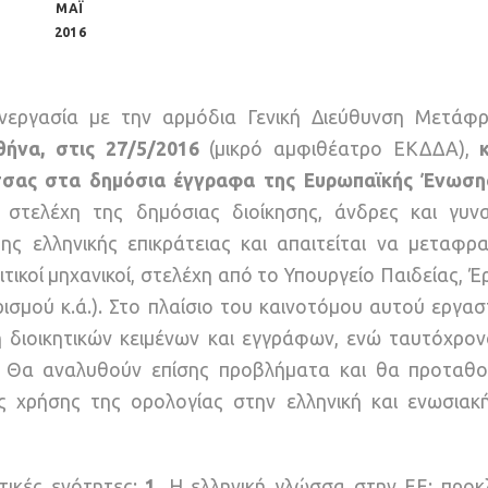
ΜΑΪ
2016
εργασία με την αρμόδια Γενική Διεύθυνση Μετάφ
θήνα, στις 27/5/2016
(μικρό αμφιθέατρο ΕΚΔΔΑ),
ώσσας στα δημόσια έγγραφα της Ευρωπαϊκής Ένωση
στελέχη της δημόσιας διοίκησης, άνδρες και γυνα
ς ελληνικής επικράτειας και απαιτείται να μεταφρ
ιτικοί μηχανικοί, στελέχη από το Υπουργείο Παιδείας, Έ
ισμού κ.ά.). Στο πλαίσιο του καινοτόμου αυτού εργασ
διοικητικών κειμένων και εγγράφων, ενώ ταυτόχρονα
. Θα αναλυθούν επίσης προβλήματα και θα προταθο
ς χρήσης της ορολογίας στην ελληνική και ενωσιακ
τικές ενότητες:
1
. Η ελληνική γλώσσα στην ΕΕ: προκλ