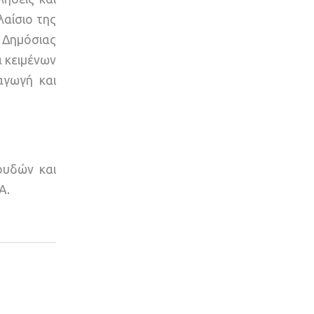
αίσιο της
Δημόσιας
α κειμένων
αγωγή και
ουδών και
Α.