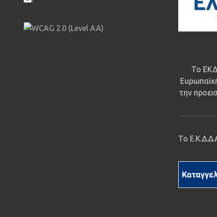
Το ΕΚΔ
Ευρωπαϊκή
την προεισ
Το Ε.Κ.Δ.Δ