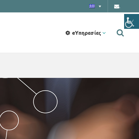
.
eΥπηρεσίες