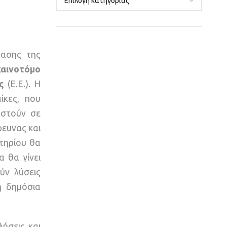
ρασης της
καινοτόμο
ς
(Ε.Ε.). Η
ίκες, που
αστούν σε
ρευνας και
τηρίου θα
 θα γίνει
ύν λύσεις
ή δημόσια
ήσεις και