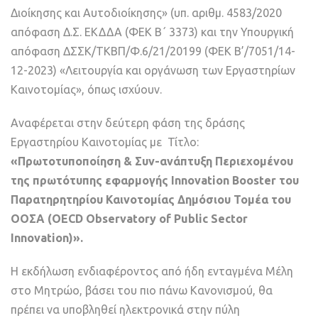
Διοίκησης και Αυτοδιοίκησης» (υπ. αριθμ. 4583/2020
απόφαση Δ.Σ. ΕΚΔΔΑ (ΦΕΚ B΄ 3373) και την Υπουργική
απόφαση ΔΣΣΚ/ΤΚΒΠ/Φ.6/21/20199 (ΦΕΚ Β’/7051/14-
12-2023) «Λειτουργία και οργάνωση των Εργαστηρίων
Καινοτομίας», όπως ισχύουν.
Αναφέρεται στην δεύτερη φάση της δράσης
Εργαστηρίου Καινοτομίας με Τίτλο:
«Πρωτοτυποποίηση & Συν-ανάπτυξη Περιεχομένου
της πρωτότυπης εφαρμογής Innovation Booster του
Παρατηρητηρίου Καινοτομίας Δημόσιου Τομέα του
ΟΟΣΑ (OECD Observatory of Public Sector
Innovation)».
Η εκδήλωση ενδιαφέροντος από ήδη ενταγμένα Μέλη
στο Μητρώο, βάσει του πιο πάνω Κανονισμού, θα
πρέπει να υποβληθεί ηλεκτρονικά στην πύλη