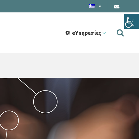
.
eΥπηρεσίες