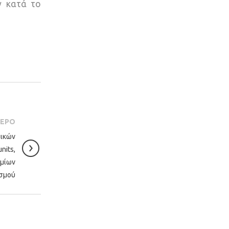
ν κατά το
ΤΕΡΟ
πικών
nits,
ομίων
ισμού