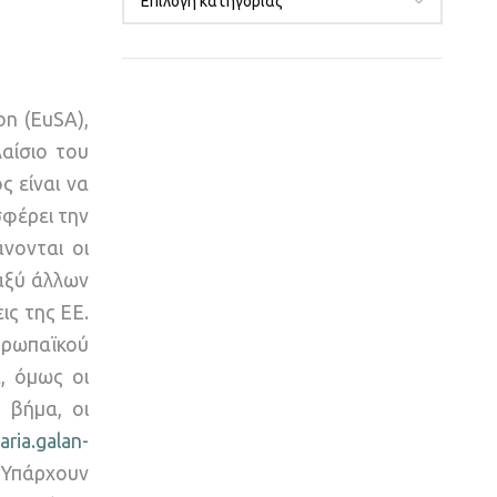
n (EuSA),
λαίσιο του
ς είναι να
σφέρει την
νονται οι
ταξύ άλλων
ις της ΕΕ.
υρωπαϊκού
, όμως οι
 βήμα, οι
aria.galan-
. Υπάρχουν