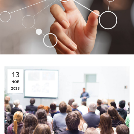
13
ΝΟΕ
2025