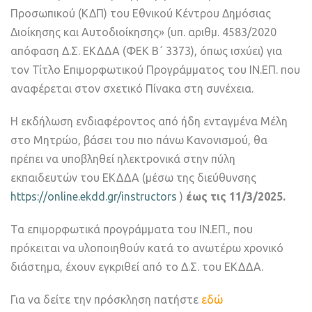
Προσωπικού (ΚΔΠ) του Εθνικού Κέντρου Δημόσιας
Διοίκησης και Αυτοδιοίκησης» (υπ. αριθμ. 4583/2020
απόφαση Δ.Σ. ΕΚΔΔΑ (ΦΕΚ B΄ 3373), όπως ισχύει) για
τον Τίτλο Επιμορφωτικού Προγράμματος του ΙΝ.ΕΠ. που
αναφέρεται στον σχετικό Πίνακα στη συνέχεια.
Η εκδήλωση ενδιαφέροντος από ήδη ενταγμένα Μέλη
στο Μητρώο, βάσει του πιο πάνω Κανονισμού, θα
πρέπει να υποβληθεί ηλεκτρονικά στην πύλη
εκπαιδευτών του ΕΚΔΔΑ (μέσω της διεύθυνσης
https://online.ekdd.gr/instructors
)
έως τις 11/3/2025.
Τα επιμορφωτικά προγράμματα του ΙΝ.ΕΠ., που
πρόκειται να υλοποιηθούν κατά το ανωτέρω χρονικό
διάστημα, έχουν εγκριθεί από το Δ.Σ. του ΕΚΔΔΑ.
Για να δείτε την πρόσκληση πατήστε
εδώ