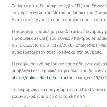
Το Ινστιτούτο Επιμόρφωσης (ΙΝ.ΕΠ.) του Εθνικού
ενταγμένα Μέλη του Μητρώου Διδακτικού Προσ
διδακτικού έργου, το οποίο πραγματοποιείται κα
Η παρούσα Πρόσκληση εκδίδεται κατ’ εφαρμογή 
Προσωπικού (ΚΔΠ) του Εθνικού Κέντρου Δημόσιας
Δ.Σ. ΕΚΔΔΑ (ΦΕΚ B΄ 3373/2020), όπως ισχύει) γι
αναφέρεται στον σχετικό Πίνακα στη συνέχεια.
Η εκδήλωση ενδιαφέροντος από ήδη ενταγμένα Μ
υποβληθεί ηλεκτρονικά στην πύλη εκπαιδευτών 
https://online.ekdd.gr/instructors
)
έως τις 29/1/2
Τα επιμορφωτικά προγράμματα του ΙΝ.ΕΠ., που π
έχουν εγκριθεί από το Δ.Σ. του ΕΚΔΔΑ.