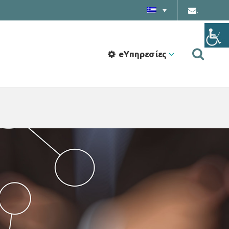
.
eΥπηρεσίες