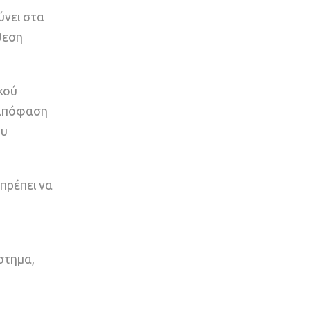
ύνει στα
θεση
κού
 απόφαση
ου
πρέπει να
στημα,