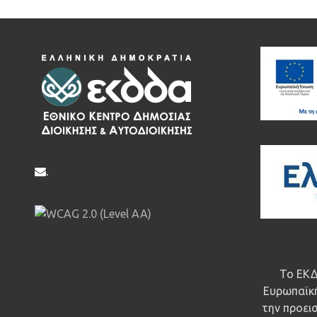
.
Το ΕΚΔ
Ευρωπαϊκή
την προεισ