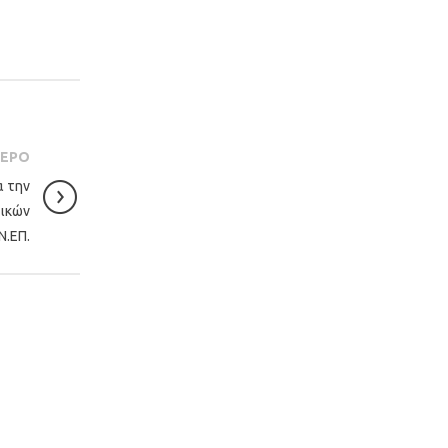
ΤΕΡΟ
α την
τικών
Ν.ΕΠ.