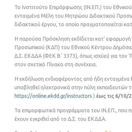
Το Ινστιτούτο Επιμόρφωσης (ΙΝ.ΕΠ.) του Εθνικού
ενταγμένα Μέλη του Μητρώου Διδακτικού Προσ
διδακτικού έργου, το οποίο πραγματοποιείται κα
Η παρούσα Πρόσκληση εκδίδεται κατ’ εφαρμογή 
Προσωπικού (ΚΔΠ) του Εθνικού Κέντρου Δημόσιας
Δ.Σ. ΕΚΔΔΑ (ΦΕΚ B΄ 3373), όπως ισχύει) για το
στον σχετικό Πίνακα στη συνέχεια.
Η εκδήλωση ενδιαφέροντος από ήδη ενταγμένα Μ
υποβληθεί ηλεκτρονικά στην πύλη εκπαιδευτών 
https://online.ekdd.gr/instructors
)
έως τις 6/10/2
Τα επιμορφωτικά προγράμματα του ΙΝ.ΕΠ., που π
έχουν εγκριθεί από το Δ.Σ. του ΕΚΔΔΑ.