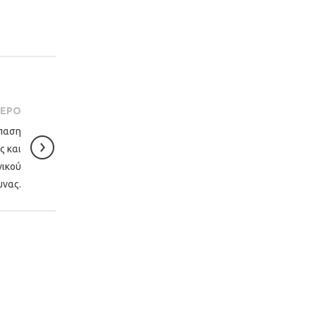
ΤΕΡΟ
σπαση
ς και
νικού
υνας.