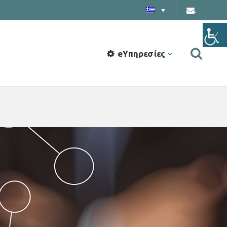
.
eΥπηρεσίες