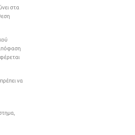
ύνει στα
θεση
κού
 απόφαση
αφέρεται
πρέπει να
στημα,