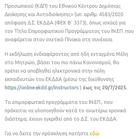
Προσωπικού (ΚΔΠ) του Εθνικού Κέντρου Δημόσιας
Διοίκησης και Αυτοδιοίκησης» (υπ. αριθμ. 4583/2020
απόφαση Δ.Σ. ΕΚΔΔΑ (ΦΕΚ B΄ 3373), όπως ισχύει) για
τον Τίτλο Επιμορφωτικού Προγράμματος του ΙΝ.ΕΠ. που
αναφέρεται στον σχετικό Πίνακα στη συνέχεια.
Η εκδήλωση ενδιαφέροντος από ήδη ενταγμένα Μέλη
στο Μητρώο, βάσει του πιο πάνω Κανονισμού, θα
πρέπει να υποβληθεί ηλεκτρονικά στην πύλη
εκπαιδευτών του ΕΚΔΔΑ (μέσω της διεύθυνσης
https://online.ekdd.gr/instructors
)
έως τις 20/7/2025.
Τα επιμορφωτικά προγράμματα του ΙΝ.ΕΠ., που
πρόκειται να υλοποιηθούν κατά το ανωτέρω χρονικό
διάστημα, έχουν εγκριθεί από το Δ.Σ. του ΕΚΔΔΑ.
Για να δείτε την πρόσκληση πατήστε
εδώ