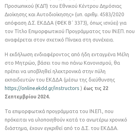
Προσωπικού (ΚΔΠ) του Εθνικού Κέντρου Δημόσιας
Διοίκησης και Αυτοδιοίκησης» (υπ. αριθμ. 4583/2020
απόφαση Δ.Σ. ΕΚΔΔΑ (ΦΕΚ B΄ 3373), όπως ισχύει) για
τον Τίτλο Επιμορφωτικού Προγράμματος του ΙΝ.ΕΠ. που
αναφέρεται στον σχετικό Πίνακα στη συνέχεια.
Η εκδήλωση ενδιαφέροντος από ήδη ενταγμένα Μέλη
στο Μητρώο, βάσει του πιο πάνω Κανονισμού, θα
πρέπει να υποβληθεί ηλεκτρονικά στην πύλη
εκπαιδευτών του ΕΚΔΔΑ (μέσω της διεύθυνσης
https://online.ekdd.gr/instructors
)
έως τις 22
Σεπτεμβρίου 2024.
Τα επιμορφωτικά προγράμματα του ΙΝ.ΕΠ., που
πρόκειται να υλοποιηθούν κατά το ανωτέρω χρονικό
διάστημα, έχουν εγκριθεί από το Δ.Σ. του ΕΚΔΔΑ.