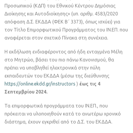
Προσωπικού (ΚΔΠ) του Εθνικού Κέντρου Δημόσιας
Διοίκησης και Αυτοδιοίκησης» (υπ. αριθμ. 4583/2020
απόφαση Δ.Σ. ΕΚΔΔΑ (ΦΕΚ B΄ 3373), όπως ισχύει) για
τον Τίτλο Επιμορφωτικού Προγράμματος του ΙΝ.ΕΠ. που
αναφέρεται στον σχετικό Πίνακα στη συνέχεια.
Η εκδήλωση ενδιαφέροντος από ήδη ενταγμένα Μέλη
στο Μητρώο, βάσει του πιο πάνω Κανονισμού, θα
πρέπει να υποβληθεί ηλεκτρονικά στην πύλη
εκπαιδευτών του ΕΚΔΔΑ (μέσω της διεύθυνσης
https://online.ekdd.gr/instructors
)
έως τις 4
Σεπτεμβρίου 2024.
Τα επιμορφωτικά προγράμματα του ΙΝ.ΕΠ., που
πρόκειται να υλοποιηθούν κατά το ανωτέρω χρονικό
διάστημα, έχουν εγκριθεί από το Δ.Σ. του ΕΚΔΔΑ.