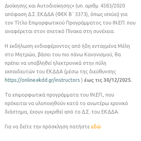
Διοίκησης και Αυτοδιοίκησης» (υπ. αριθμ. 4583/2020
απόφαση Δ.Σ. ΕΚΔΔΑ (ΦΕΚ B΄ 3373), όπως ισχύει) για
τον Τίτλο Επιμορφωτικού Προγράμματος του ΙΝ.ΕΠ. που
αναφέρεται στον σχετικό Πίνακα στη συνέχεια.
Η εκδήλωση ενδιαφέροντος από ήδη ενταγμένα Μέλη
στο Μητρώο, βάσει του πιο πάνω Κανονισμού, θα
πρέπει να υποβληθεί ηλεκτρονικά στην πύλη
εκπαιδευτών του ΕΚΔΔΑ (μέσω της διεύθυνσης
https://online.ekdd.gr/instructors
)
έως τις 30/12/2025.
Τα επιμορφωτικά προγράμματα του ΙΝ.ΕΠ., που
πρόκειται να υλοποιηθούν κατά το ανωτέρω χρονικό
διάστημα, έχουν εγκριθεί από το Δ.Σ. του ΕΚΔΔΑ.
Για να δείτε την πρόσκληση πατήστε
εδώ