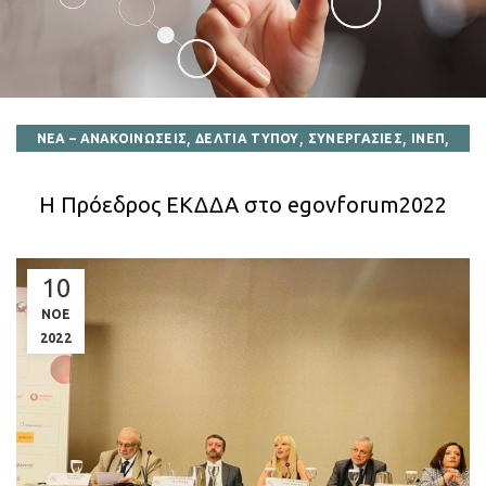
,
,
,
,
ΝΕΑ – ΑΝΑΚΟΙΝΩΣΕΙΣ
ΔΕΛΤΙΑ ΤΥΠΟΥ
ΣΥΝΕΡΓΑΣΙΕΣ
ΙΝΕΠ
,
,
ΕΣΔΔΑ
ΕΚΔΔΑ
ΔΙΕΘΝΕΙΣ ΣΥΝΕΡΓΑΣΙΕΣ
Η Πρόεδρος ΕΚΔΔΑ στο egovforum2022
10
ΝΟΕ
2022