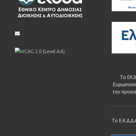
.
Το ΕΚΔ
Ευρωπαϊκή
την προεισ
Το Ε.Κ.Δ.Δ