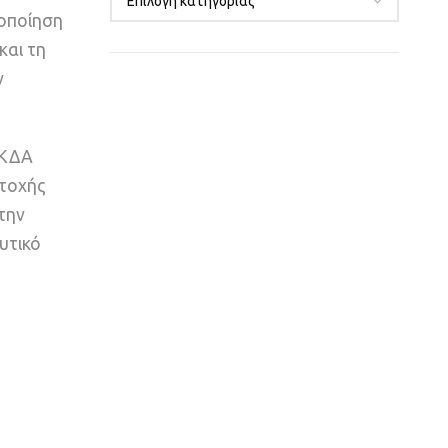
λοποίηση
και τη
ν
ΚΚΔΑ
ετοχής
την
υτικό