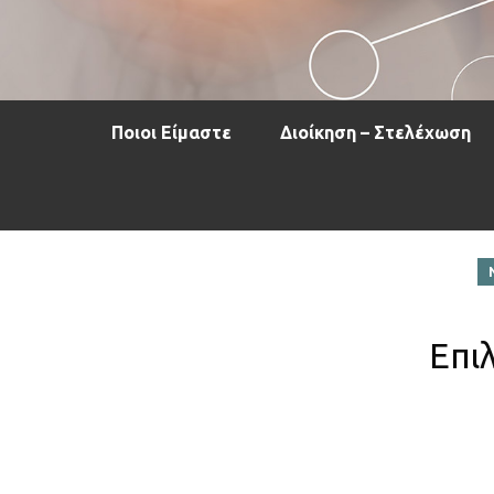
Ποιοι Είμαστε
Διοίκηση – Στελέχωση
Επι