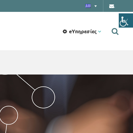
.
eΥπηρεσίες