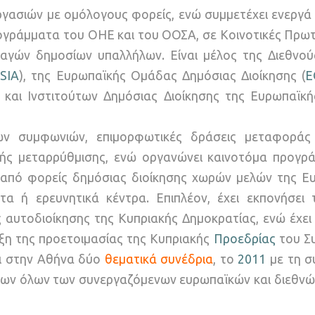
γασιών με ομόλογους φορείς, ενώ συμμετέχει ενεργά 
ρογράμματα του ΟΗΕ και του ΟΟΣΑ, σε Κοινοτικές Πρω
αγών δημοσίων υπαλλήλων. Είναι μέλος της Διεθνο
ASIA
), της Ευρωπαϊκής Ομάδας Δημόσιας Διοίκησης (
E
 και Ινστιτούτων Δημόσιας Διοίκησης της Ευρωπαϊκ
κών συμφωνιών, επιμορφωτικές δράσεις μεταφοράς
ικής μεταρρύθμισης, ενώ οργανώνει καινοτόμα προγρ
τε από φορείς δημόσιας διοίκησης χωρών μελών της Ε
τα ή ερευνητικά κέντρα. Επιπλέον, έχει εκπονήσει
 αυτοδιοίκησης της Κυπριακής Δημοκρατίας, ενώ έχει 
ξη της προετοιμασίας της Κυπριακής
Προεδρίας
του Σ
ει στην Αθήνα δύο
θεματικά συνέδρια
, το
2011
με τη σ
ων όλων των συνεργαζόμενων ευρωπαϊκών και διεθν