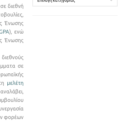
σε διεθνή
τοβουλίες,
ύς Ένωσης
GPA
), ενώ
ής Ένωσης
 διεθνούς
άμματα σε
υρωπαϊκής
 τη
μελέτη
αναλάβει,
υμβουλίου
υνεργασία
ών φορέων