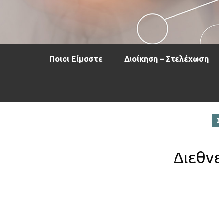
Ποιοι Είμαστε
Διοίκηση – Στελέχωση
Διεθν