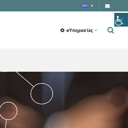
.
eΥπηρεσίες