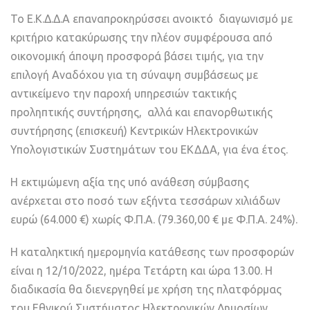
Το Ε.Κ.Δ.Δ.Α επαναπροκηρύσσει ανοικτό διαγωνισμό με
κριτήριο κατακύρωσης την πλέον συμφέρουσα από
οικονομική άποψη προσφορά βάσει τιμής, για την
επιλογή Αναδόχου για τη σύναψη συμβάσεως με
αντικείμενο την παροχή υπηρεσιών τακτικής
προληπτικής συντήρησης, αλλά και επανορθωτικής
συντήρησης (επισκευή) Κεντρικών Ηλεκτρονικών
Υπολογιστικών Συστημάτων του ΕΚΔΔΑ, για ένα έτος.
Η εκτιμώμενη αξία της υπό ανάθεση σύμβασης
ανέρχεται στο ποσό των εξήντα τεσσάρων χιλιάδων
ευρώ (64.000 €) χωρίς Φ.Π.Α. (79.360,00 € με Φ.Π.Α. 24%).
Η καταληκτική ημερομηνία κατάθεσης των προσφορών
είναι η 12/10/2022, ημέρα Τετάρτη και ώρα 13.00. Η
διαδικασία θα διενεργηθεί με χρήση της πλατφόρμας
του Εθνικού Συστήματος Ηλεκτρονικών Δημοσίων