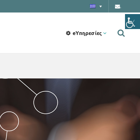
.
eΥπηρεσίες