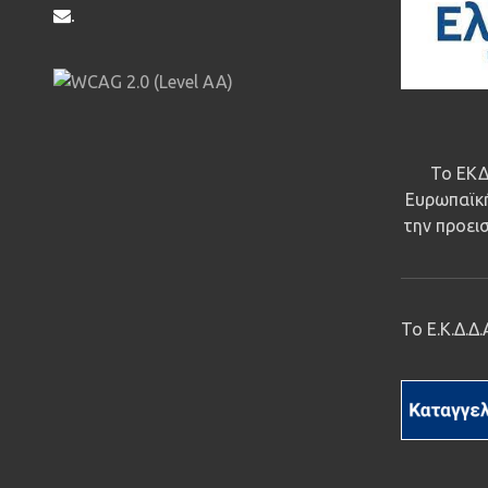
.
Το ΕΚΔ
Ευρωπαϊκή
την προεισ
Το Ε.Κ.Δ.Δ