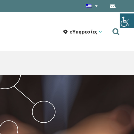
.
eΥπηρεσίες