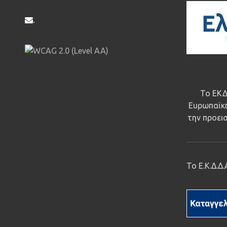
.
Το ΕΚΔ
Ευρωπαϊκή
την προεισ
Το Ε.Κ.Δ.Δ