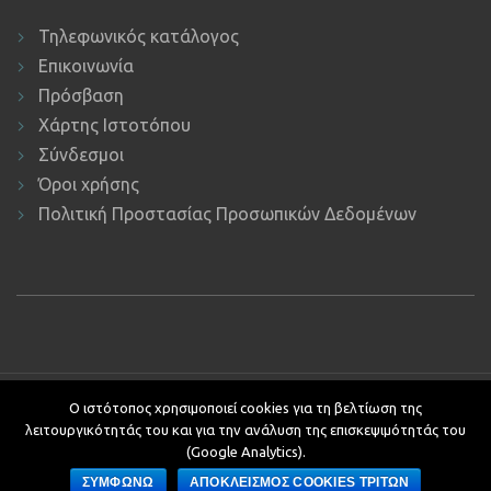
Τηλεφωνικός κατάλογος
Επικοινωνία
Πρόσβαση
Χάρτης Ιστοτόπου
Σύνδεσμοι
Όροι χρήσης
Πολιτική Προστασίας Προσωπικών Δεδομένων
Copyright © 2019 ΕΚΔΔΑ.
Υποστήριξη ιστοτόπου: Τμήμα
Ο ιστότοπος χρησιμοποιεί cookies για τη βελτίωση της
Εφαρμογών Πληροφορικής.
λειτουργικότητάς του και για την ανάλυση της επισκεψιμότητάς του
Κείμενα - Επιμέλεια: Αυτοτελές Τμήμα Επικοινωνίας, Διεθνών και
(Google Analytics).
Δημοσίων Σχέσεων
ΣΥΜΦΩΝΩ
ΑΠΟΚΛΕΙΣΜΟΣ COOKIES ΤΡΙΤΩΝ