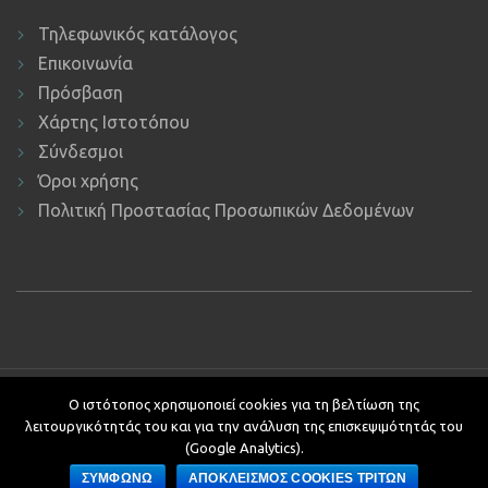
Τηλεφωνικός κατάλογος
Επικοινωνία
Πρόσβαση
Χάρτης Ιστοτόπου
Σύνδεσμοι
Όροι χρήσης
Πολιτική Προστασίας Προσωπικών Δεδομένων
Copyright © 2019 ΕΚΔΔΑ.
Υποστήριξη ιστοτόπου: Τμήμα
Ο ιστότοπος χρησιμοποιεί cookies για τη βελτίωση της
Εφαρμογών Πληροφορικής.
λειτουργικότητάς του και για την ανάλυση της επισκεψιμότητάς του
Κείμενα - Επιμέλεια: Αυτοτελές Τμήμα Επικοινωνίας, Διεθνών και
(Google Analytics).
Δημοσίων Σχέσεων
ΣΥΜΦΩΝΩ
ΑΠΟΚΛΕΙΣΜΟΣ COOKIES ΤΡΙΤΩΝ