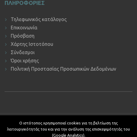
ΠΛΗΡΟΦΟΡΙΕΣ
Τηλεφωνικός κατάλογος
Επικοινωνία
Πρόσβαση
Χάρτης Ιστοτόπου
Σύνδεσμοι
Όροι χρήσης
Πολιτική Προστασίας Προσωπικών Δεδομένων
Copyright © 2019 ΕΚΔΔΑ.
Υποστήριξη ιστοτόπου: Τμήμα
Ο ιστότοπος χρησιμοποιεί cookies για τη βελτίωση της
Εφαρμογών Πληροφορικής.
λειτουργικότητάς του και για την ανάλυση της επισκεψιμότητάς του
Κείμενα - Επιμέλεια: Αυτοτελές Τμήμα Επικοινωνίας, Διεθνών και
(Google Analytics).