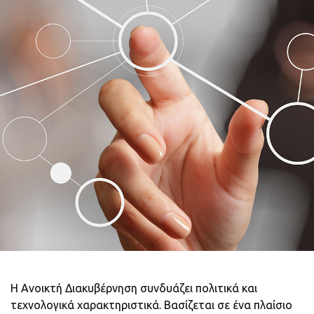
και παραγωγής στελεχών
ταχείας εξέλιξης και
προωθεί την έρευνα, την
τεκμηρίωση και την
καινοτομία σε όλα τα πεδία
ανάπτυξης του ανθρώπινου
δυναμικού της δημόσιας
διοίκησης
Η Ανοικτή Διακυβέρνηση συνδυάζει πολιτικά και
τεχνολογικά χαρακτηριστικά. Βασίζεται σε ένα πλαίσιο