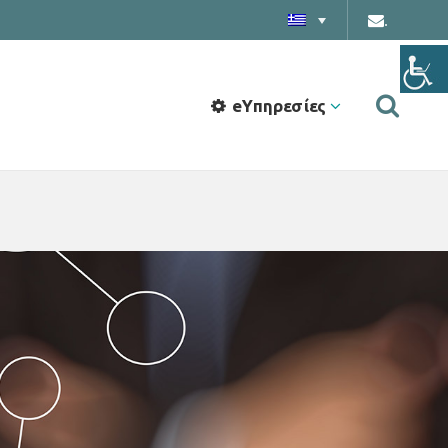
.
eΥπηρεσίες