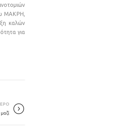
ινοτομιών
σω ΜΑΚΡΗ,
υξη καλών
τότητα για
ΤΕΡΟ
 μαζί