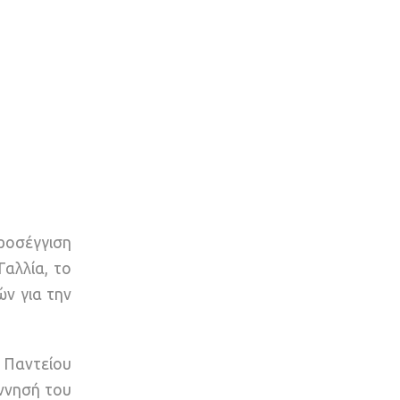
προσέγγιση
Γαλλία, το
ν για την
υ Παντείου
ννησή του