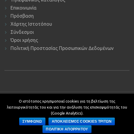
Επικοινωνία
Πρόσβαση
Χάρτης Ιστοτόπου
Σύνδεσμοι
Όροι χρήσης
Πολιτική Προστασίας Προσωπικών Δεδομένων
Copyright © 2019 ΕΚΔΔΑ.
Υποστήριξη ιστοτόπου: Τμήμα
Ο ιστότοπος χρησιμοποιεί cookies για τη βελτίωση της
Εφαρμογών Πληροφορικής.
λειτουργικότητάς του και για την ανάλυση της επισκεψιμότητάς του
Κείμενα - Επιμέλεια: Αυτοτελές Τμήμα Επικοινωνίας, Διεθνών και
(Google Analytics).
Δημοσίων Σχέσεων
ΣΥΜΦΩΝΩ
ΑΠΟΚΛΕΙΣΜΟΣ COOKIES ΤΡΙΤΩΝ
Development by
ΠΟΛΙΤΙΚΗ ΑΠΟΡΡΗΤΟΥ