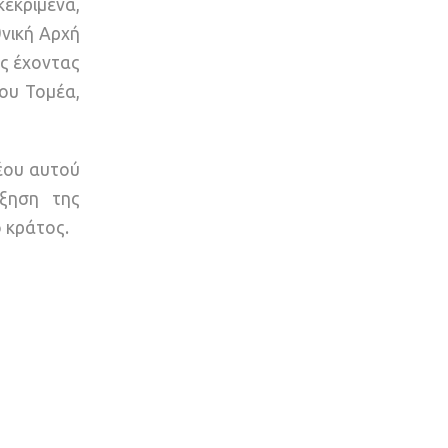
εκριμένα,
νική Αρχή
ες έχοντας
ιου Τομέα,
νέου αυτού
ύξηση της
 κράτος.