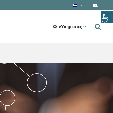
.
eΥπηρεσίες