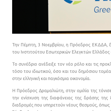
Την Πέμπτη, 3 Νοεμβρίου, η Πρόεδρος ΕΚΔΔΑ, δρ
του Ινστιτούτου Εσωτερικών Ελεγκτών Ελλάδος –
To συνέδριο ανέδειξε τον νέο ρόλο και τις προκ
τόσο του ιδιωτικού, όσο και του δημόσιου τομ
στην ελληνική και παγκόσμια οικονομία.
Η Πρόεδρος Δραμαλιώτη, στην ομιλία της τόνισ
την ενίσχυση της διαφάνειας της δράσης της 
διαδρομές που υπηρετούν νέους θεσμούς, όπως 