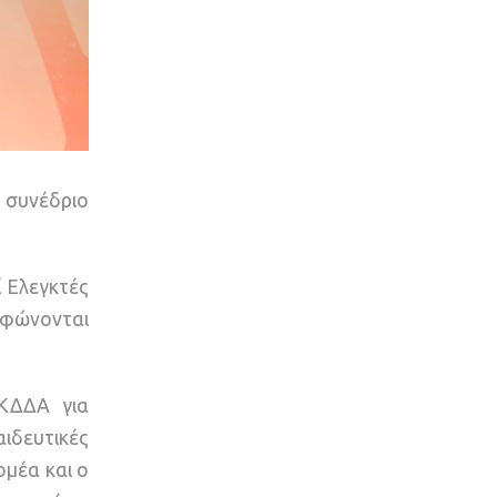
ο συνέδριο
ί Ελεγκτές
ρφώνονται
ΕΚΔΔΑ για
ιδευτικές
μέα και ο