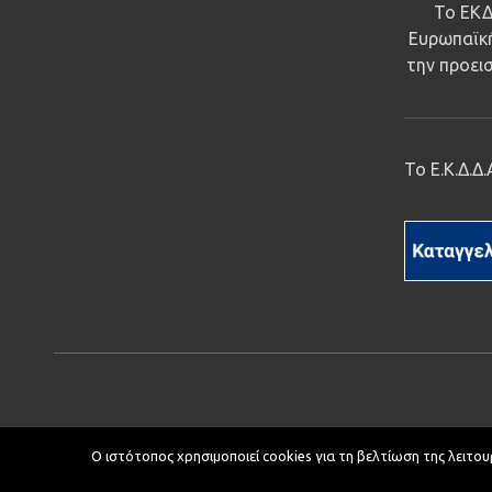
Το ΕΚΔ
Ευρωπαϊκή
την προεισ
Το Ε.Κ.Δ.Δ
Ο ιστότοπος χρησιμοποιεί cookies για τη βελτίωση της λειτου
Copyright © 2019 ΕΚΔΔΑ.
Υποστήριξη ιστοτόπου: Τμήμα Εφ
Κείμενα - Επιμέλεια: Αυτοτελές Τμήμα Επικοινωνίας, Διεθνών και 