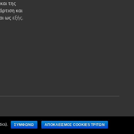
και της
άρτιση και
ναι ως
εξής
.
ics).
ΣΥΜΦΩΝΩ
ΑΠΟΚΛΕΙΣΜΟΣ COOKIES ΤΡΙΤΩΝ
Development by