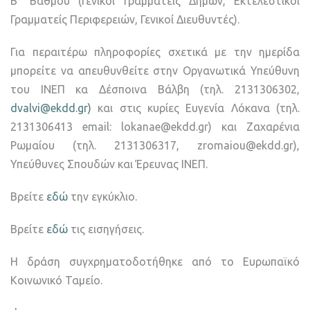
Β΄ Βαθμού (Γενικοί Γραμματείς Δήμων, Εκτελεστικοί
Γραμματείς Περιφερειών, Γενικοί Διευθυντές).
Για περαιτέρω πληροφορίες σχετικά με την ημερίδα
μπορείτε να απευθυνθείτε στην Oργανωτικά Υπεύθυνη
του ΙΝΕΠ κα Δέσποινα Βάλβη (τηλ. 2131306302,
dvalvi@ekdd.gr)
και στις κυρίες Ευγενία Λόκανα (τηλ.
2131306413 email: lokanae@ekdd.gr) και Ζαχαρένια
Ρωμαίου (τηλ. 2131306317, zromaiou@ekdd.gr),
Υπεύθυνες Σπουδών και Έρευνας ΙΝΕΠ.
Βρείτε
εδώ
την εγκύκλιο.
Βρείτε
εδώ
τις εισηγήσεις.
Η δράση συγχρηματοδοτήθηκε από το Ευρωπαϊκό
Κοινωνικό Ταμείο.