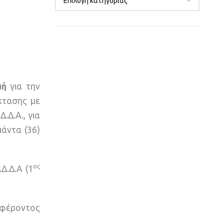
μή
για την
κτασης με
Δ.Α., για
άντα (36)
ος
Δ.Δ.Α (1
σφέροντος