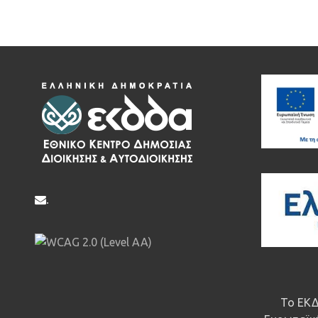
.
Το ΕΚΔ