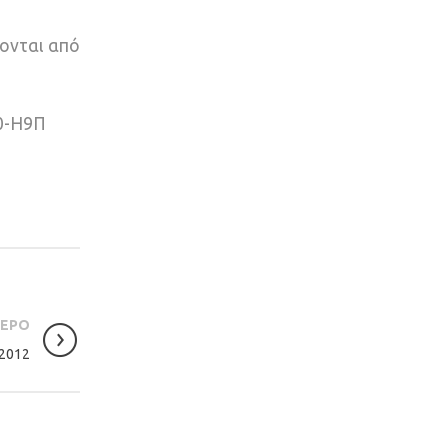
ονται από
Φ0-Η9Π
ΤΕΡΟ
 2012