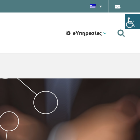
.
eΥπηρεσίες