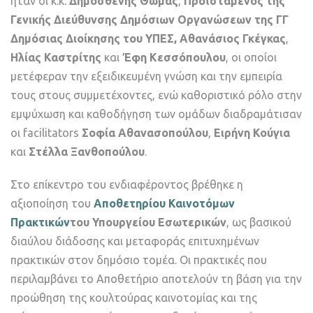
ήταν οι κ.κ.
Δημοσθένης Θωμάς
,
Προϊστάμενος της
Γενικής Διεύθυνσης Δημόσιων Οργανώσεων της ΓΓ
Δημόσιας Διοίκησης του ΥΠΕΣ, Αθανάσιος Γκέγκας
,
Ηλίας Καστρίτης
και
Έφη Κεσσόπουλου
, οι οποίοι
μετέφεραν την εξειδικευμένη γνώση και την εμπειρία
τους στους συμμετέχοντες, ενώ καθοριστικό ρόλο στην
εμψύχωση και καθοδήγηση των ομάδων διαδραμάτισαν
οι facilitators
Σοφία Αθανασοπούλου
,
Ειρήνη Κούγια
και
Στέλλα Ξανθοπούλου
.
Στο επίκεντρο του ενδιαφέροντος βρέθηκε η
αξιοποίηση του
Αποθετηρίου Καινοτόμων
Πρακτικών
του Υπουργείου Εσωτερικών
, ως βασικού
διαύλου διάδοσης και μεταφοράς επιτυχημένων
πρακτικών στον δημόσιο τομέα. Οι πρακτικές που
περιλαμβάνει το Αποθετήριο αποτελούν τη βάση για την
προώθηση της κουλτούρας καινοτομίας και της