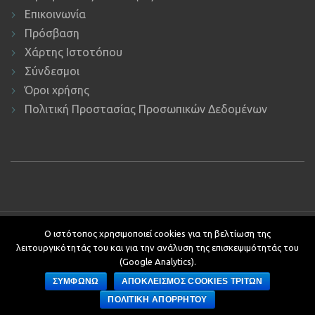
Επικοινωνία
Πρόσβαση
Χάρτης Ιστοτόπου
Σύνδεσμοι
Όροι χρήσης
Πολιτική Προστασίας Προσωπικών Δεδομένων
Copyright © 2019 ΕΚΔΔΑ.
Υποστήριξη ιστοτόπου: Τμήμα
Ο ιστότοπος χρησιμοποιεί cookies για τη βελτίωση της
Εφαρμογών Πληροφορικής.
λειτουργικότητάς του και για την ανάλυση της επισκεψιμότητάς του
Κείμενα - Επιμέλεια: Αυτοτελές Τμήμα Επικοινωνίας, Διεθνών και
(Google Analytics).
Δημοσίων Σχέσεων
ΣΥΜΦΩΝΩ
ΑΠΟΚΛΕΙΣΜΟΣ COOKIES ΤΡΙΤΩΝ
Development by
ΠΟΛΙΤΙΚΗ ΑΠΟΡΡΗΤΟΥ