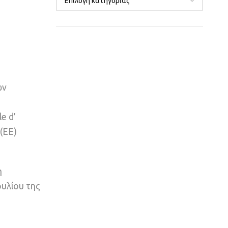
ων
e d’
(ΕΕ)
η
υλίου της