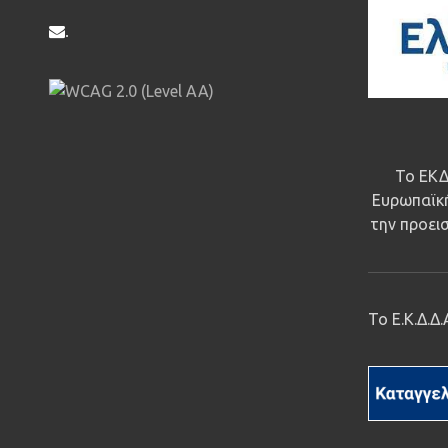
.
Το ΕΚΔ
Ευρωπαϊκή
την προεισ
Το Ε.Κ.Δ.Δ