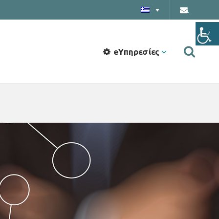
.
eΥπηρεσίες