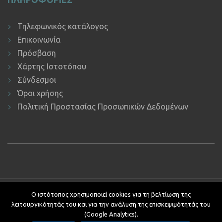
Τηλεφωνικός κατάλογος
Επικοινωνία
Πρόσβαση
Χάρτης Ιστοτόπου
Σύνδεσμοι
Όροι χρήσης
Πολιτική Προστασίας Προσωπικών Δεδομένων
Copyright © 2019 ΕΚΔΔΑ.
Υποστήριξη ιστοτόπου: Τμήμα
Ο ιστότοπος χρησιμοποιεί cookies για τη βελτίωση της
Εφαρμογών Πληροφορικής.
λειτουργικότητάς του και για την ανάλυση της επισκεψιμότητάς του
Κείμενα - Επιμέλεια: Αυτοτελές Τμήμα Επικοινωνίας, Διεθνών και
(Google Analytics).
Δημοσίων Σχέσεων