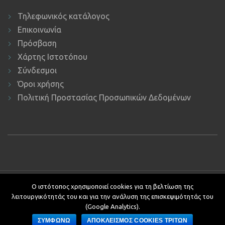
Τηλεφωνικός κατάλογος
Επικοινωνία
Πρόσβαση
Χάρτης Ιστοτόπου
Σύνδεσμοι
Όροι χρήσης
Πολιτική Προστασίας Προσωπικών Δεδομένων
Copyright © 2019 ΕΚΔΔΑ.
Υποστήριξη ιστοτόπου: Τμήμα
Ο ιστότοπος χρησιμοποιεί cookies για τη βελτίωση της
Εφαρμογών Πληροφορικής.
λειτουργικότητάς του και για την ανάλυση της επισκεψιμότητάς του
Κείμενα - Επιμέλεια: Αυτοτελές Τμήμα Επικοινωνίας, Διεθνών και
(Google Analytics).
Δημοσίων Σχέσεων
ΣΥΜΦΩΝΩ
ΑΠΟΚΛΕΙΣΜΟΣ COOKIES ΤΡΙΤΩΝ