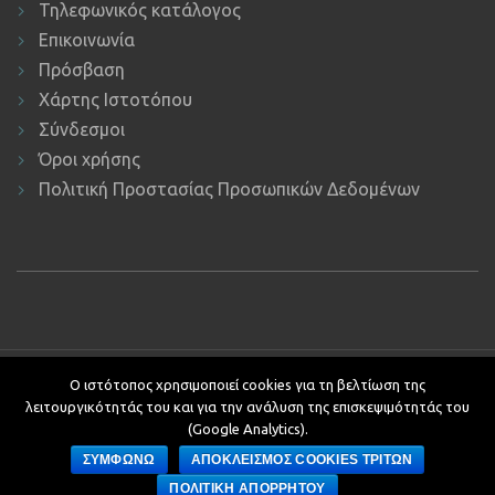
Τηλεφωνικός κατάλογος
Επικοινωνία
Πρόσβαση
Χάρτης Ιστοτόπου
Σύνδεσμοι
Όροι χρήσης
Πολιτική Προστασίας Προσωπικών Δεδομένων
Copyright © 2019 ΕΚΔΔΑ.
Υποστήριξη ιστοτόπου: Τμήμα
Ο ιστότοπος χρησιμοποιεί cookies για τη βελτίωση της
Εφαρμογών Πληροφορικής.
λειτουργικότητάς του και για την ανάλυση της επισκεψιμότητάς του
Κείμενα - Επιμέλεια: Αυτοτελές Τμήμα Επικοινωνίας, Διεθνών και
(Google Analytics).
Δημοσίων Σχέσεων
ΣΥΜΦΩΝΩ
ΑΠΟΚΛΕΙΣΜΟΣ COOKIES ΤΡΙΤΩΝ
Development by
ΠΟΛΙΤΙΚΗ ΑΠΟΡΡΗΤΟΥ