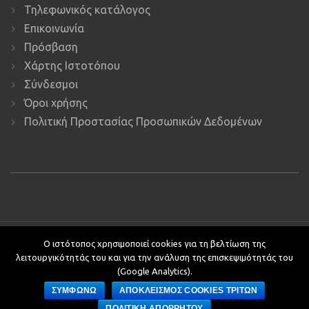
Τηλεφωνικός κατάλογος
Επικοινωνία
Πρόσβαση
Χάρτης Ιστοτόπου
Σύνδεσμοι
Όροι χρήσης
Πολιτική Προστασίας Προσωπικών Δεδομένων
Copyright © 2019 ΕΚΔΔΑ.
Υποστήριξη ιστοτόπου: Τμήμα
Ο ιστότοπος χρησιμοποιεί cookies για τη βελτίωση της
Εφαρμογών Πληροφορικής.
λειτουργικότητάς του και για την ανάλυση της επισκεψιμότητάς του
Κείμενα - Επιμέλεια: Αυτοτελές Τμήμα Επικοινωνίας, Διεθνών και
(Google Analytics).
Δημοσίων Σχέσεων
ΣΥΜΦΩΝΩ
ΑΠΟΚΛΕΙΣΜΟΣ COOKIES ΤΡΙΤΩΝ
Development by
ΠΟΛΙΤΙΚΗ ΑΠΟΡΡΗΤΟΥ