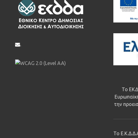
.
Το ΕΚΔ
Ευρωπαϊκή
την προεισ
Το Ε.Κ.Δ.Δ