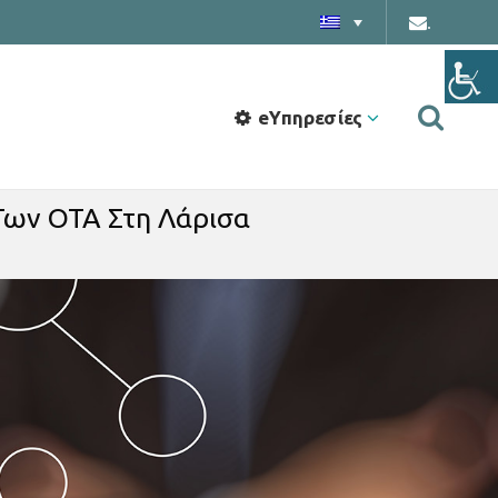
.
eΥπηρεσίες
 Των ΟΤΑ Στη Λάρισα