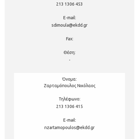
213 1306 453
emourtika@ekdd.gr
chvryoni@ekdd.gr
sdimoula@ekdd.gr
-
Σταυράκογλου Χρήστος
Ελευθεράκη Αγγελική
Ζαρταμόπουλος Νικόλαος
213 1306 235
213 1306 238
213 1306 415
stavrakoglou@ekdd.gr
aeleftheraki@ekdd.gr
nzartamopoulos@ekdd.gr