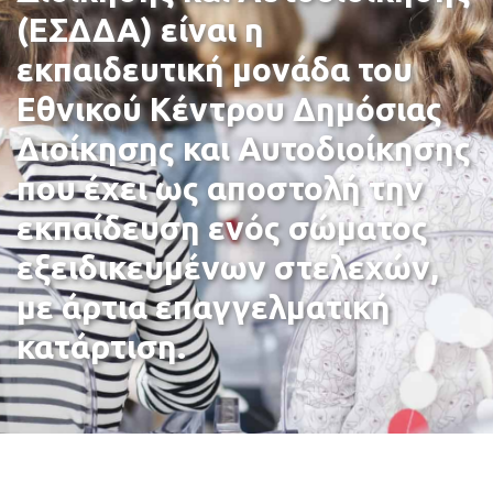
(ΕΣΔΔΑ) είναι η
εκπαιδευτική μονάδα του
Εθνικού Κέντρου Δημόσιας
Διοίκησης και Αυτοδιοίκησης
που έχει ως αποστολή την
εκπαίδευση ενός σώματος
εξειδικευμένων στελεχών,
με άρτια επαγγελματική
κατάρτιση.