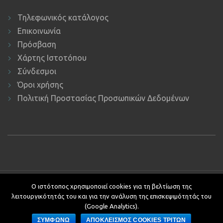
Τηλεφωνικός κατάλογος
Επικοινωνία
Πρόσβαση
Χάρτης Ιστοτόπου
Σύνδεσμοι
Όροι χρήσης
Πολιτική Προστασίας Προσωπικών Δεδομένων
Copyright © 2019 ΕΚΔΔΑ.
Υποστήριξη ιστοτόπου: Τμήμα
Ο ιστότοπος χρησιμοποιεί cookies για τη βελτίωση της
Εφαρμογών Πληροφορικής.
λειτουργικότητάς του και για την ανάλυση της επισκεψιμότητάς του
Κείμενα - Επιμέλεια: Αυτοτελές Τμήμα Επικοινωνίας, Διεθνών και
(Google Analytics).
Δημοσίων Σχέσεων
ΣΥΜΦΩΝΩ
ΑΠΟΚΛΕΙΣΜΟΣ COOKIES ΤΡΙΤΩΝ