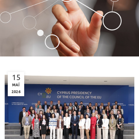
15
ΜΑΪ
2026