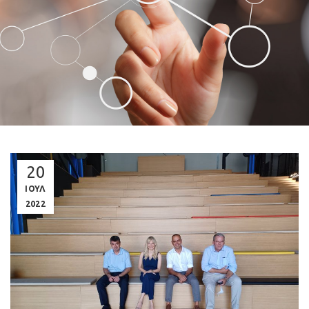
20
ΙΟΥΛ
2022