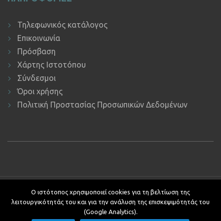
Τηλεφωνικός κατάλογος
Επικοινωνία
Πρόσβαση
Χάρτης Ιστοτόπου
Σύνδεσμοι
Όροι χρήσης
Πολιτική Προστασίας Προσωπικών Δεδομένων
Copyright © 2019 ΕΚΔΔΑ.
Υποστήριξη ιστοτόπου: Τμήμα
Ο ιστότοπος χρησιμοποιεί cookies για τη βελτίωση της
Εφαρμογών Πληροφορικής.
λειτουργικότητάς του και για την ανάλυση της επισκεψιμότητάς του
Κείμενα - Επιμέλεια: Αυτοτελές Τμήμα Επικοινωνίας, Διεθνών και
(Google Analytics).
Δημοσίων Σχέσεων