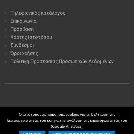
Τηλεφωνικός κατάλογος
Επικοινωνία
Πρόσβαση
Χάρτης Ιστοτόπου
Σύνδεσμοι
Όροι χρήσης
Πολιτική Προστασίας Προσωπικών Δεδομένων
Copyright © 2019 ΕΚΔΔΑ.
Υποστήριξη ιστοτόπου: Τμήμα
Ο ιστότοπος χρησιμοποιεί cookies για τη βελτίωση της
Εφαρμογών Πληροφορικής.
λειτουργικότητάς του και για την ανάλυση της επισκεψιμότητάς του
Κείμενα - Επιμέλεια: Αυτοτελές Τμήμα Επικοινωνίας, Διεθνών και
(Google Analytics).
Δημοσίων Σχέσεων