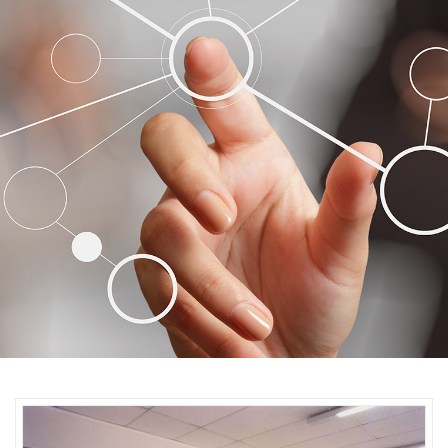
και παραγωγής στελεχών
ταχείας εξέλιξης και
προωθεί την έρευνα, την
τεκμηρίωση και την
καινοτομία σε όλα τα πεδία
ανάπτυξης του ανθρώπινου
δυναμικού της δημόσιας
διοίκησης