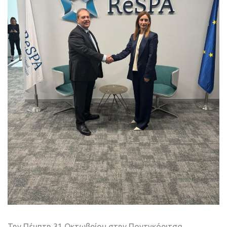
Την Πέμπτη 31 Οκτωβρίου στην Ποντγκόριτσα,