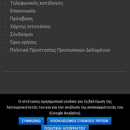
Τηλεφωνικός κατάλογος
Επικοινωνία
Πρόσβαση
Χάρτης Ιστοτόπου
Σύνδεσμοι
Όροι χρήσης
Πολιτική Προστασίας Προσωπικών Δεδομένων
Copyright © 2019 ΕΚΔΔΑ.
Υποστήριξη ιστοτόπου: Τμήμα
Ο ιστότοπος χρησιμοποιεί cookies για τη βελτίωση της
Εφαρμογών Πληροφορικής.
λειτουργικότητάς του και για την ανάλυση της επισκεψιμότητάς του
Κείμενα - Επιμέλεια: Αυτοτελές Τμήμα Επικοινωνίας, Διεθνών και
(Google Analytics).
Δημοσίων Σχέσεων
ΣΥΜΦΩΝΩ
ΑΠΟΚΛΕΙΣΜΟΣ COOKIES ΤΡΙΤΩΝ
Development by
ΠΟΛΙΤΙΚΗ ΑΠΟΡΡΗΤΟΥ