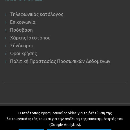
Τηλεφωνικός κατάλογος
Επικοινωνία
Πρόσβαση
Χάρτης Ιστοτόπου
Σύνδεσμοι
Όροι χρήσης
Πολιτική Προστασίας Προσωπικών Δεδομένων
Copyright © 2019 ΕΚΔΔΑ.
Υποστήριξη ιστοτόπου: Τμήμα
Ο ιστότοπος χρησιμοποιεί cookies για τη βελτίωση της
Εφαρμογών Πληροφορικής.
λειτουργικότητάς του και για την ανάλυση της επισκεψιμότητάς του
Κείμενα - Επιμέλεια: Αυτοτελές Τμήμα Επικοινωνίας, Διεθνών και
(Google Analytics).
Δημοσίων Σχέσεων